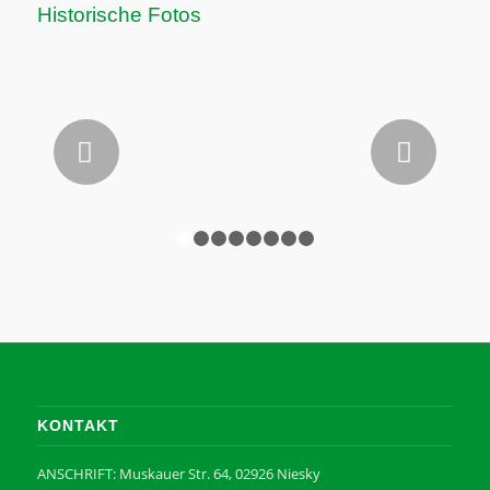
Historische Fotos
Weiter
1
2
3
4
5
6
7
8
KONTAKT
ANSCHRIFT: Muskauer Str. 64, 02926 Niesky