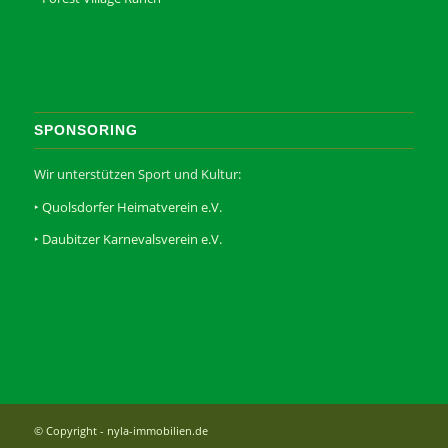
SPONSORING
Wir unterstützen Sport und Kultur:
‣
Quolsdorfer Heimatverein e.V.
‣
Daubitzer Karnevalsverein e.V.
© Copyright - nyla-immobilien.de