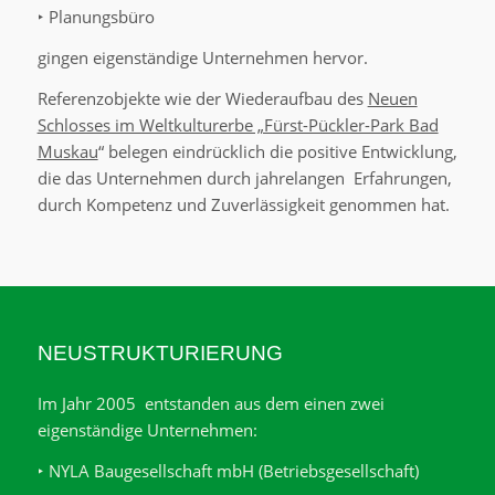
‣ Planungsbüro
gingen eigenständige Unternehmen hervor.
Referenzobjekte wie der Wiederaufbau des
Neuen
Schlosses im Weltkulturerbe „Fürst-Pückler-Park Bad
Muskau
“ belegen eindrücklich die positive Entwicklung,
die das Unternehmen durch jahrelangen Erfahrungen,
durch Kompetenz und Zuverlässigkeit genommen hat.
NEUSTRUKTURIERUNG
Im Jahr 2005 entstanden aus dem einen zwei
eigenständige Unternehmen:
‣ NYLA Baugesellschaft mbH (Betriebsgesellschaft)